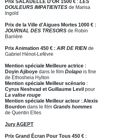
Prix SALADELLE D'OR 1500 €
:
LES
DOULEURS IMPATIENTES
de Marisa
Ingold
Prix de la Ville d'Aigues Mortes 1000 € :
JOURNAL DES TRESORS
de Robin
Barrière
Prix Animation 450 € :
AIR DE RIEN
de
Gabriel Hénot-Lefèvre
Mention spéciale Meilleure actrice :
Doyin Ajiboye
dans le film
Dolapo
is fine
de Ethosheia Hylton
Mention spéciale Meilleur scénario
:
Cyrus Neshvad et Guillaume Levil
pour
La valise rouge
Mention spéciale Meilleur acteur : Alexis
Bourdon
dans le film
Grands hommes
de Quentin Elles
Jury AGEPT
Prix Grand Écran Pour Tous 450 €
: