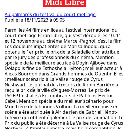
Au palmarès du festival du court-métrage
Publié le 18/11/2023 à 05:05
Parmi les 44 films en lice au festival international du
court-métrage Écran Libre, qui s’est déroulé les 10, 11
et 12 novembre au cinéma Marcel-Pagnol, c’est le film
Les douleurs impatientes de Marisa Ingold, qui a
obtenu le 1er prix, le prix de la Saladelle d’or, attribué
par le jury des professionnels du cinéma. Mention
spéciale de la meilleure actrice à Doyin Ajiboye dans
Dolapo is fine de Esthosheia Hylton ; meilleur acteur à
Alexis Bourdon dans Grands hommes de Quentin Elles
; meilleur scénario à La Valise rouge de Cyrus
Neshwad. Le journal des trésors de Robin Barrière a
reçu le prix de la ville d’Aigues-Mortes. Le prix de
l’AGEPT est allé à Encombrants de Pablo et Hector
Cabel. Mention spéciale du meilleur scénario pour
Mon frère de Johannes Vrilhon. La meilleure mise en
scène a été attribuée à Air de rien de Gabriel Hénot-
Lefèvre qui obtient également le prix de l’animation. Le
Prix du public a été décerné à La Valise rouge de Cyrus
Neshvad. À l’applaudimètre, mais hors compétition, le