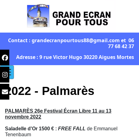
Contact : grandecranpourtous88@gmail.com et 06
77 68 42 37
Adresse : 9 rue Victor Hugo 30220 Aigues Mortes
2022 - Palmarès
PALMARÈS 26e Festival Écran Libre 11 au 13
novembre 2022
Saladelle d'Or 1500 € :
FREE FALL
de Emmanuel
Tenenbaum