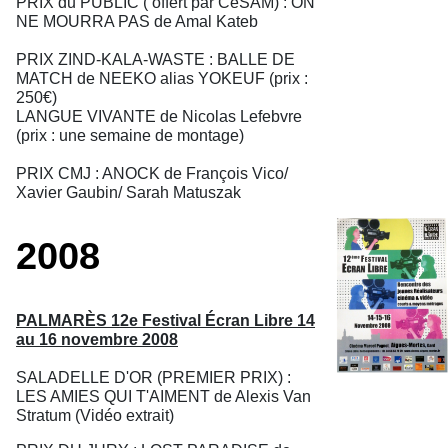
PRIX du PUBLIC ( offert par CeSAM) : ON
NE MOURRA PAS de Amal Kateb
PRIX ZIND-KALA-WASTE : BALLE DE
MATCH de NEEKO alias YOKEUF (prix :
250€)
LANGUE VIVANTE de Nicolas Lefebvre
(prix : une semaine de montage)
PRIX CMJ : ANOCK de François Vico/
Xavier Gaubin/ Sarah Matuszak
2008
PALMARÈS 12e Festival Écran Libre 14
au 16 novembre 2008
SALADELLE D'OR (PREMIER PRIX) :
LES AMIES QUI T'AIMENT de Alexis Van
Stratum (Vidéo extrait)