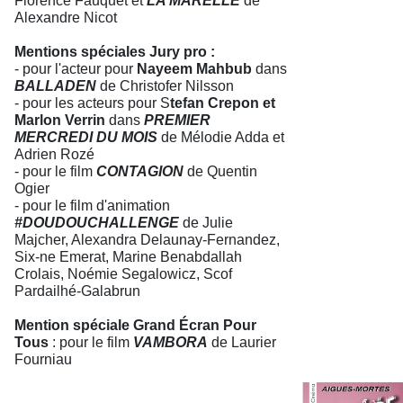
Florence Fauquet et
LA MARELLE
de
Alexandre Nicot
Mentions spéciales Jury pro :
- pour l'acteur pour
Nayeem Mahbub
dans
BALLADEN
de Christofer Nilsson
- pour les acteurs pour S
tefan Crepon et
Marlon Verrin
dans
PREMIER
MERCREDI DU MOIS
de Mélodie Adda et
Adrien Rozé
- pour le film
CONTAGION
de Quentin
Ogier
- pour le film d'animation
#DOUDOUCHALLENGE
de Julie
Majcher, Alexandra Delaunay-Fernandez,
Six-ne Emerat, Marine Benabdallah
Crolais, Noémie Segalowicz, Scof
Pardailhé-Galabrun
Mention spéciale Grand Écran Pour
Tous
: pour le film
VAMBORA
de Laurier
Fourniau