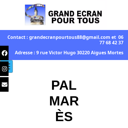
Contact : grandecranpourtous88@gmail.com et 06
77 68 42 37
Adresse : 9 rue Victor Hugo 30220 Aigues Mortes
PAL
MAR
ÈS