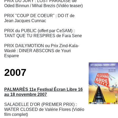
PRIX DU JURY : LOST PARADISE de
Oded Binnun / Mihal Brezis (Vidéo teaser)
PRIX "COUP DE COEUR" : DO IT de
Jean Jacques Cunnac
PRIX du PUBLIC (offert par CeSAM) :
TANT QUE TU RESPIRES de Fara Sene
PRIX DAILYMOTION ou Prix Zind-Kala-
Wasté : DINER ABSCONS de Youri
Esparre
2007
PALMARÈS 11e Festival Écran Libre 16
au 18 novembre 2007
SALADELLE D'OR (PREMIER PRIX) :
WATER CLOSED de Valérie Flores (Vidéo
film complet)